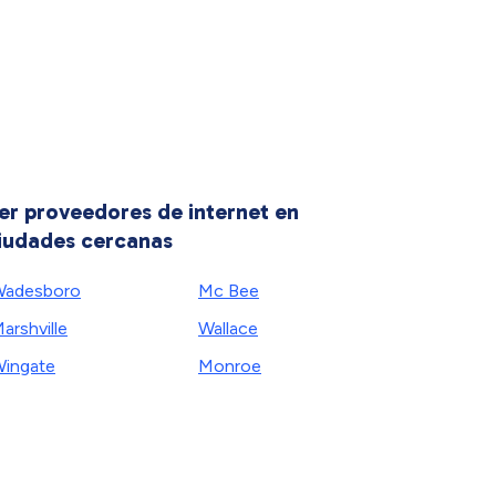
er proveedores de internet en
iudades cercanas
Wadesboro
Mc Bee
arshville
Wallace
ingate
Monroe