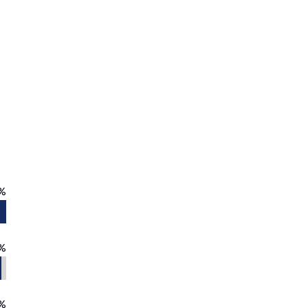
%
%
%