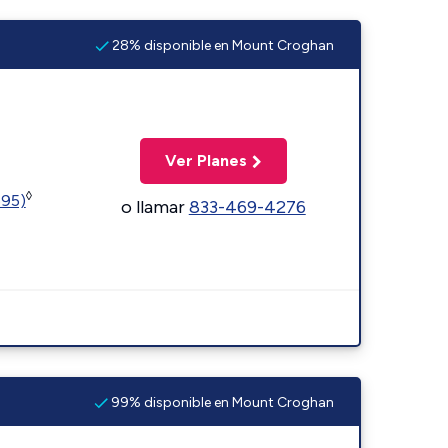
28% disponible en Mount Croghan
Ver Planes
◊
595)
o llamar
833-469-4276
99% disponible en Mount Croghan