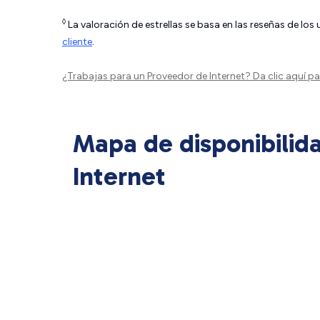
◊
La valoración de estrellas se basa en las reseñas de los
cliente
.
¿Trabajas para un Proveedor de Internet?
Da clic aquí
par
Mapa de disponibilid
Internet