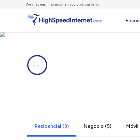
We
may earn money
when you click our links.
Encue
Compañías de Internet en
Mount Crog
Residencial (3)
Negocio (5)
Móvil 