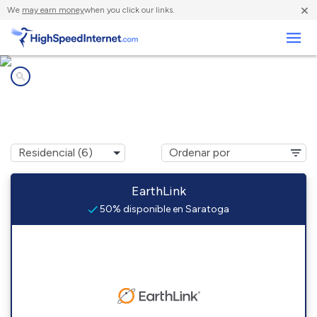
×
We
may earn money
when you click our links.
Negocios
Compañías de Internet en
Saratoga, WY
EarthLink
50% disponible en Saratoga