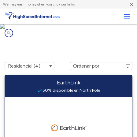
×
We
may earn money
when you click our links.
Negocios
Compañías de Internet en
North Pole, AK
EarthLink
50% disponible en North Pole