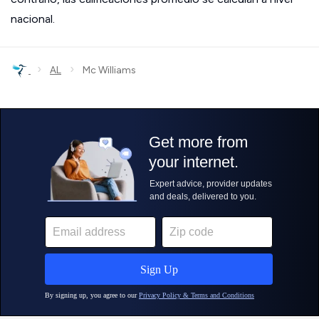
nacional.
›
›
AL
Mc Williams