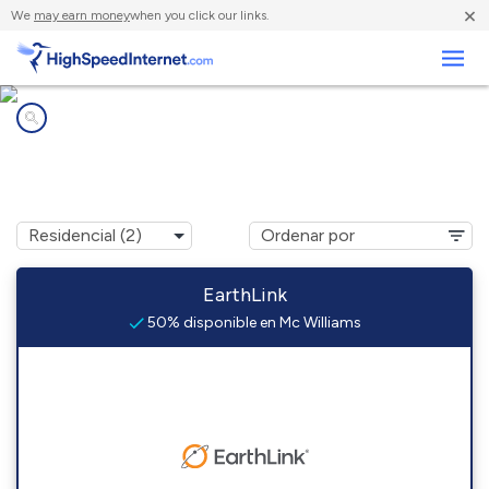
×
We
may earn money
when you click our links.
Negocios
Compañías de Internet en
Mc Williams, AL
EarthLink
50% disponible en Mc Williams