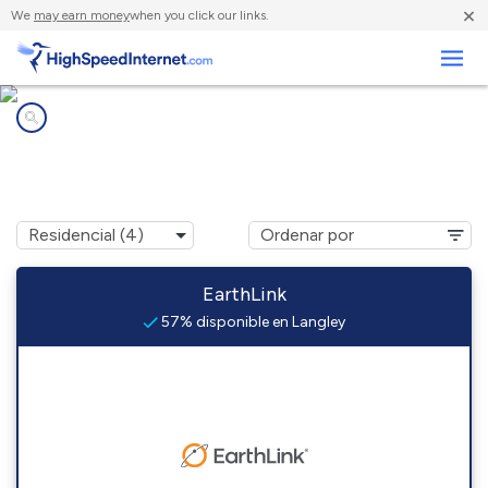
×
We
may earn money
when you click our links.
Negocios
Compañías de Internet en
Langley, AR
EarthLink
57% disponible en Langley