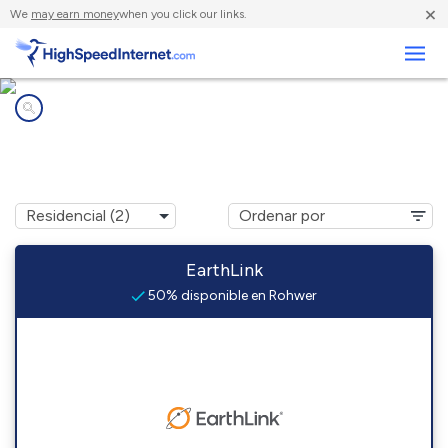
×
We
may earn money
when you click our links.
Negocios
Compañías de Internet en
Rohwer, AR
EarthLink
50% disponible en Rohwer