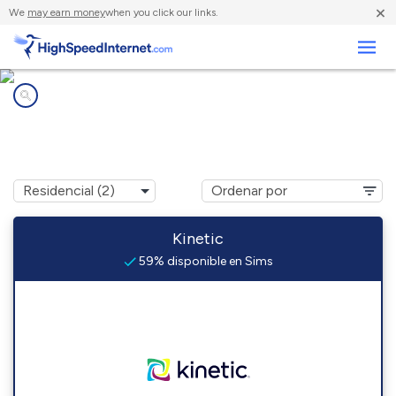
×
We
may earn money
when you click our links.
Negocios
Compañías de Internet en
Sims, AR
Kinetic
59% disponible en Sims