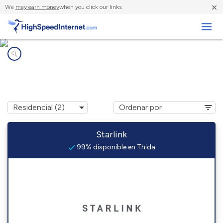
×
We
may earn money
when you click our links.
Negocios
Compañías de Internet en
Thida, AR
Starlink
99% disponible en Thida