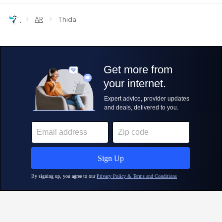
›
›
AR
Thida