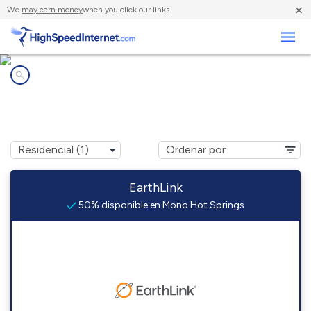
×
We
may earn money
when you click our links.
Negocios
Compañías de Internet en
Mono Hot Springs, CA
EarthLink
50% disponible en Mono Hot Springs