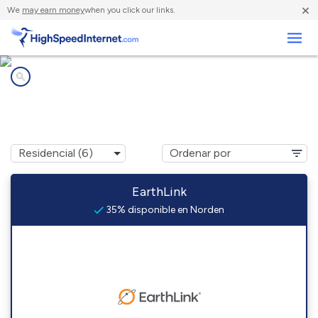
×
We
may earn money
when you click our links.
Negocios
Compañías de Internet en
Norden, CA
EarthLink
35% disponible en Norden