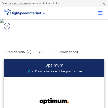
×
We
may earn money
when you click our links.
Negocios
Compañías de Internet en
Oregon House, CA
Optimum
63% disponible en Oregon House