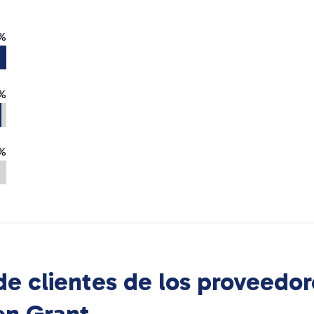
%
%
%
e clientes de los proveedor
 en
Grant