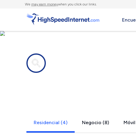
We
may earn money
when you click our links.
Encue
Compañías de Internet en
Grant, CO
Residencial (4)
Negocio (8)
Móvil