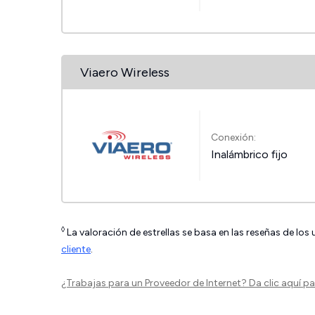
Viaero Wireless
Conexión:
Inalámbrico fijo
◊
La valoración de estrellas se basa en las reseñas de los
cliente
.
¿Trabajas para un Proveedor de Internet?
Da clic aquí
par