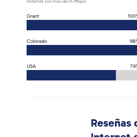
(Internet con más de 25 Mbps)
Grant
100
Colorado
98
USA
79
Reseñas d
Internet