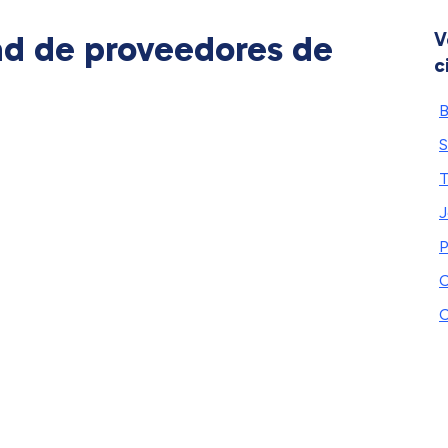
ad de proveedores de
V
c
B
T
J
P
C