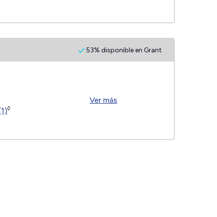
53% disponible en Grant
Ver más
◊
(1)