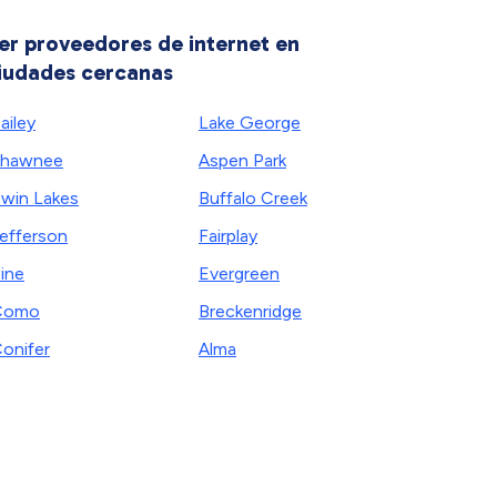
er proveedores de internet en
iudades cercanas
ailey
Lake George
Shawnee
Aspen Park
win Lakes
Buffalo Creek
efferson
Fairplay
ine
Evergreen
Como
Breckenridge
onifer
Alma