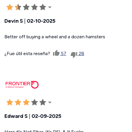
Devin S
|
02-10-2025
Better off buying a wheel and a dozen hamsters
¿Fue útil esta reseña?
57
28
Edward S
|
02-09-2025
Here it's Not Fiber. It's DSL & It Sucks.