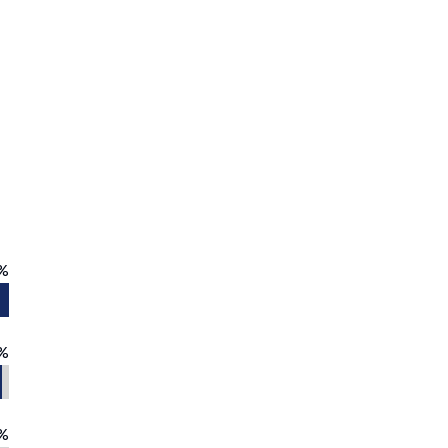
%
%
%