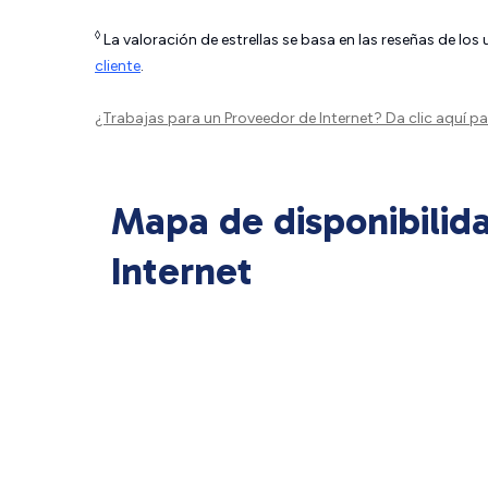
◊
La valoración de estrellas se basa en las reseñas de los
cliente
.
¿Trabajas para un Proveedor de Internet?
Da clic aquí
par
Mapa de disponibilid
Internet