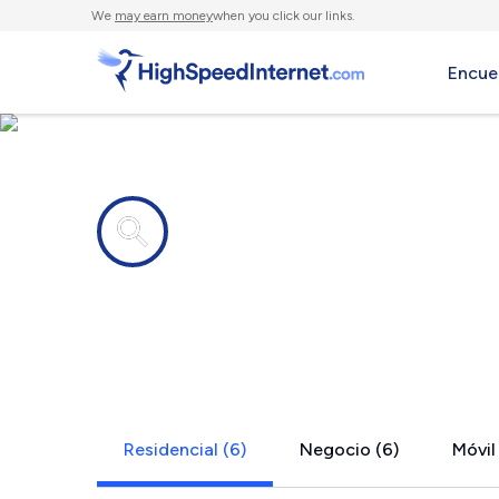
We
may earn money
when you click our links.
Encue
Compañías de Internet en
Omega, GA
Residencial (6)
Negocio (6)
Móvil 