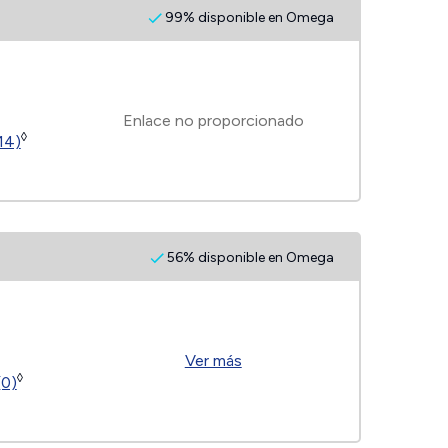
99% disponible en Omega
Enlace no proporcionado
◊
14)
56% disponible en Omega
Ver más
◊
(0)