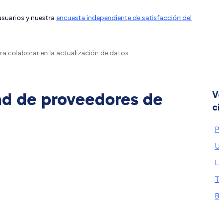
 usuarios y nuestra
encuesta independiente de satisfacción del
a colaborar en la actualización de datos.
ad de proveedores de
V
c
P
U
L
T
B