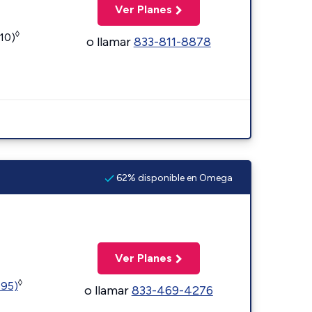
Ver Planes
◊
110)
o llamar
833-811-8878
62% disponible en Omega
Ver Planes
◊
595)
o llamar
833-469-4276