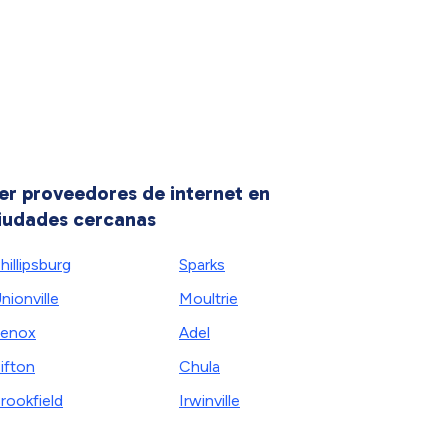
er proveedores de internet en
iudades cercanas
hillipsburg
Sparks
nionville
Moultrie
enox
Adel
ifton
Chula
rookfield
Irwinville