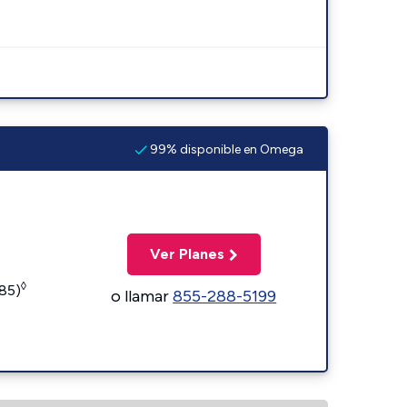
99% disponible en Omega
Ver Planes
◊
185)
o llamar
855-288-5199