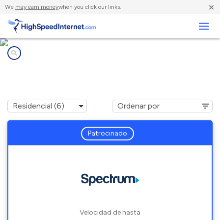
×
We
may earn money
when you click our links.
Negocios
Compañías de Internet en
Kamuela, HI
Patrocinado
Velocidad de hasta