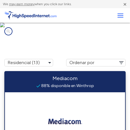
×
We
may earn money
when you click our links.
Negocios
Compañías de Internet en
Winthrop, IA
Mediacom
88% disponible en Winthrop