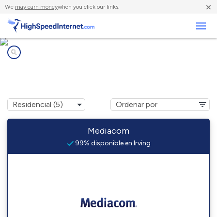
×
We
may earn money
when you click our links.
Negocios
Compañías de Internet en
Irving, IL
Mediacom
99% disponible en Irving