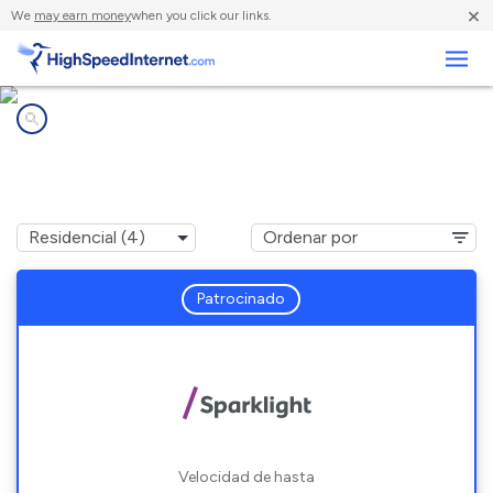
×
We
may earn money
when you click our links.
Negocios
Compañías de Internet en
Midland, IN
Patrocinado
Velocidad de hasta