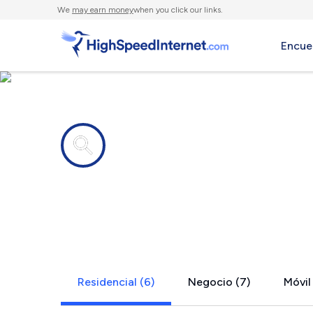
We
may earn money
when you click our links.
Encue
Compañías de Internet en
Littcarr, KY
Residencial (6)
Negocio (7)
Móvil 