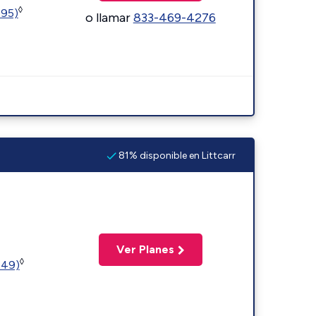
◊
595)
o llamar
833-469-4276
81% disponible en Littcarr
Ver Planes
◊
449)