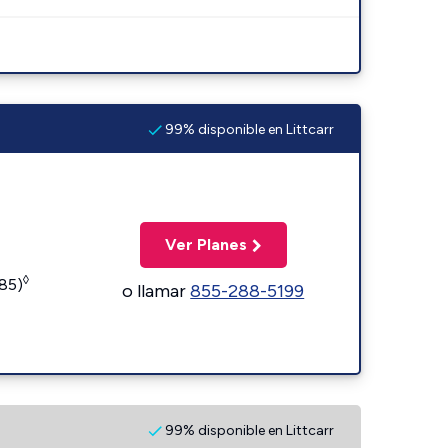
99% disponible en Littcarr
Ver Planes
◊
185)
o llamar
855-288-5199
99% disponible en Littcarr