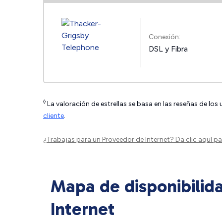
Conexión:
DSL y Fibra
◊
La valoración de estrellas se basa en las reseñas de los
cliente
.
¿Trabajas para un Proveedor de Internet?
Da clic aquí
par
Mapa de disponibilid
Internet