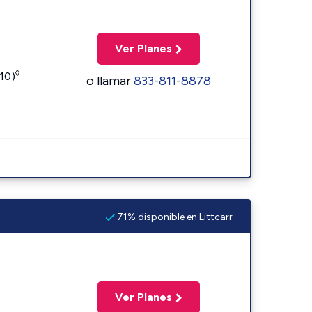
Ver Planes
◊
110)
o llamar
833-811-8878
71% disponible en Littcarr
Ver Planes