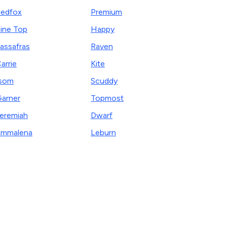
edfox
Premium
ine Top
Happy
assafras
Raven
arrie
Kite
som
Scuddy
arner
Topmost
eremiah
Dwarf
Emmalena
Leburn