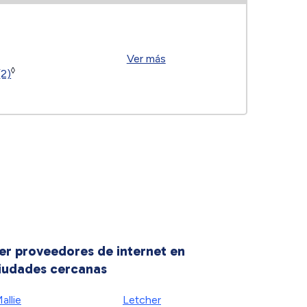
Ver más
◊
(2)
er proveedores de internet en
iudades cercanas
allie
Letcher