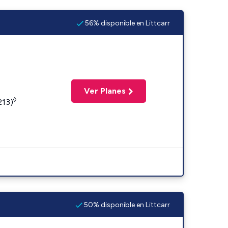
56% disponible en Littcarr
Ver Planes
◊
213)
50% disponible en Littcarr