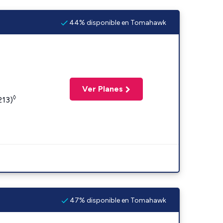
44% disponible en Tomahawk
Ver Planes
◊
213)
47% disponible en Tomahawk