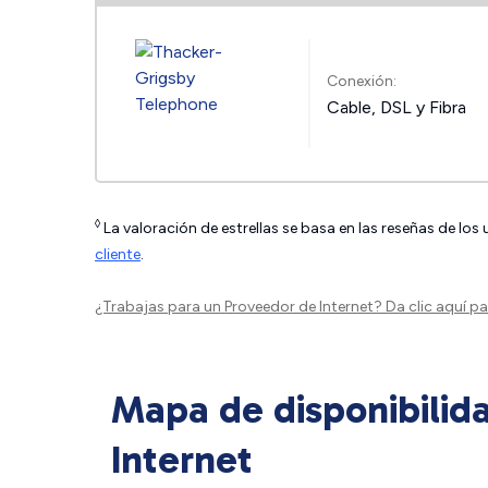
Conexión:
Cable, DSL y Fibra
◊
La valoración de estrellas se basa en las reseñas de los
cliente
.
¿Trabajas para un Proveedor de Internet?
Da clic aquí
par
Mapa de disponibilid
Internet