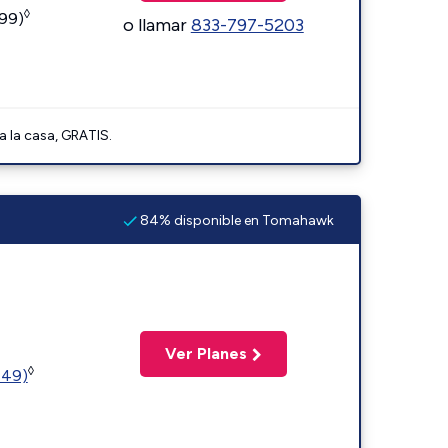
◊
599)
o llamar
833-797-5203
a la casa, GRATIS.
84% disponible en Tomahawk
Ver Planes
◊
449)