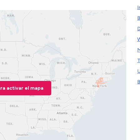
I
D
W
M
T
U
B
ara activar el mapa