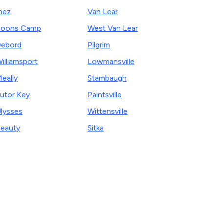
nez
Van Lear
Boons Camp
West Van Lear
ebord
Pilgrim
illiamsport
Lowmansville
eally
Stambaugh
utor Key
Paintsville
lysses
Wittensville
eauty
Sitka