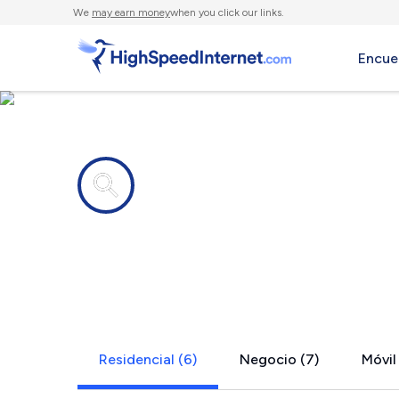
We
may earn money
when you click our links.
Encue
Compañías de Internet en
Tomahawk,
Residencial (6)
Negocio (7)
Móvil 