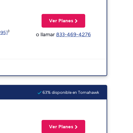
Ver Planes
◊
595)
o llamar
833-469-4276
63% disponible en Tomahawk
Ver Planes