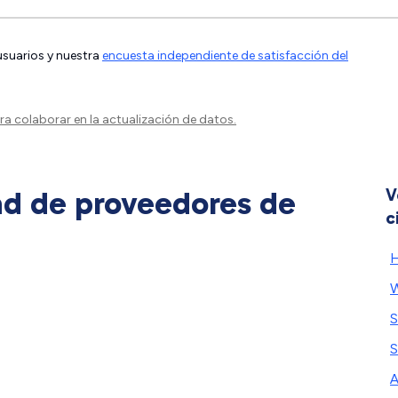
 usuarios y nuestra
encuesta independiente de satisfacción del
a colaborar en la actualización de datos.
ad de proveedores de
V
c
H
S
S
A