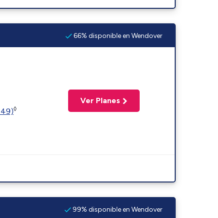
66% disponible en Wendover
Ver Planes
◊
449)
99% disponible en Wendover