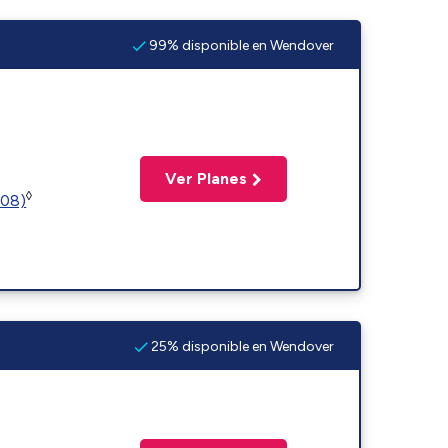
99% disponible en Wendover
Ver Planes
◊
508)
25% disponible en Wendover