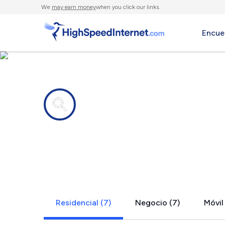
We
may earn money
when you click our links.
Encue
Compañías de Internet en
Wendover, 
Residencial (7)
Negocio (7)
Móvil 