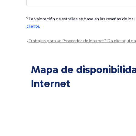
◊
La valoración de estrellas se basa en las reseñas de los
cliente
.
¿Trabajas para un Proveedor de Internet?
Da clic aquí
par
Mapa de disponibilid
Internet