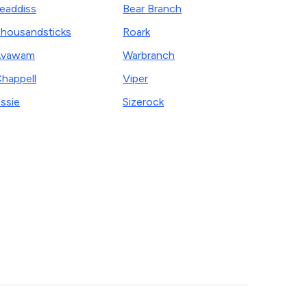
eaddiss
Bear Branch
housandsticks
Roark
Avawam
Warbranch
happell
Viper
ssie
Sizerock