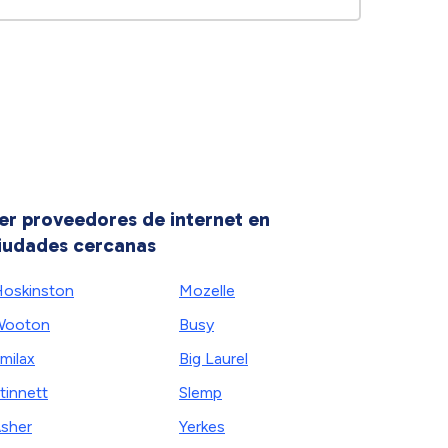
er proveedores de internet en
iudades cercanas
oskinston
Mozelle
Wooton
Busy
milax
Big Laurel
tinnett
Slemp
sher
Yerkes