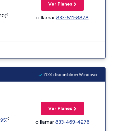
Ver Planes
◊
110)
o llamar
833-811-8878
70% disponible en Wendover
Ver Planes
◊
595)
o llamar
833-469-4276