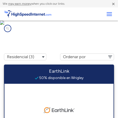
×
We
may earn money
when you click our links.
Negocios
Compañías de Internet en
Wrigley, KY
EarthLink
50% disponible en Wrigley