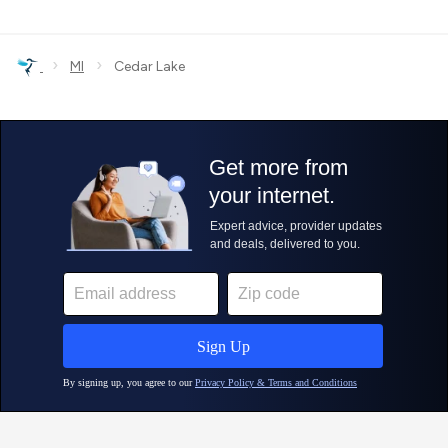
›
›
MI
Cedar Lake