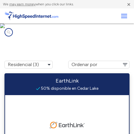
×
We
may earn money
when you click our links.
Negocios
Compañías de Internet en
Cedar Lake, MI
EarthLink
50% disponible en Cedar Lake