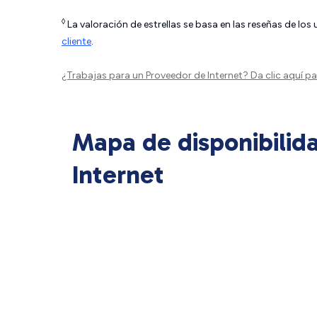
◊
La valoración de estrellas se basa en las reseñas de los
cliente
.
¿Trabajas para un Proveedor de Internet?
Da clic aquí
par
Mapa de disponibilid
Internet