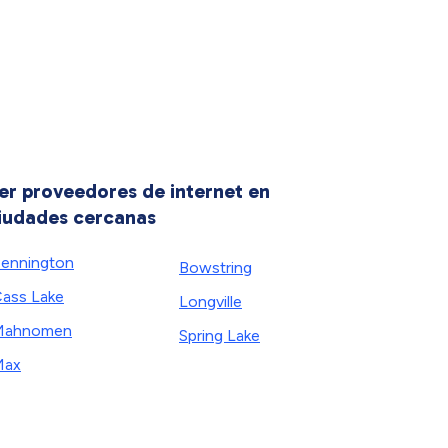
er proveedores de internet en
iudades cercanas
ennington
Bowstring
ass Lake
Longville
Mahnomen
Spring Lake
Max