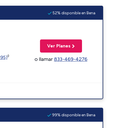
52% disponible en Bena
Ver Planes
◊
595)
o llamar
833-469-4276
99% disponible en Bena