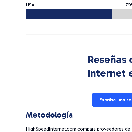
USA
79
Reseñas d
Internet
Escribe una r
Metodología
HighSpeedInternet.com compara proveedores de In