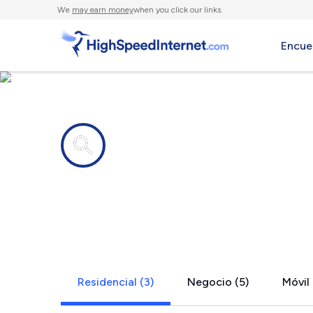
We
may earn money
when you click our links.
Encue
Compañías de Internet en
Bena, MN
Residencial (3)
Negocio (5)
Móvil 