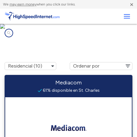
×
We
may earn money
when you click our links.
Negocios
Compañías de Internet en
St. Charles, MN
Mediacom
61% disponible en St. Charles