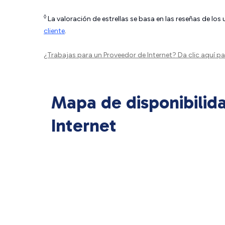
◊
La valoración de estrellas se basa en las reseñas de los
cliente
.
¿Trabajas para un Proveedor de Internet?
Da clic aquí
par
Mapa de disponibilid
Internet