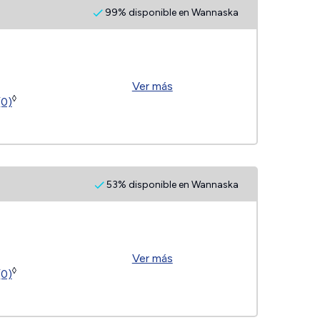
99% disponible en Wannaska
Ver más
◊
(0)
53% disponible en Wannaska
Ver más
◊
(0)