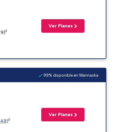
Ver Planes
◊
19)
99% disponible en Wannaska
Ver Planes
◊
449)