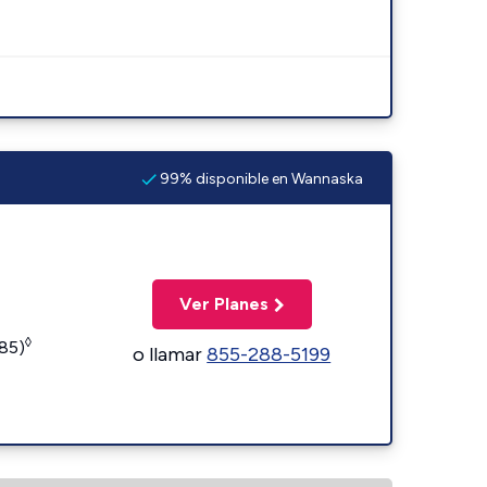
99% disponible en Wannaska
Ver Planes
◊
185)
o llamar
855-288-5199