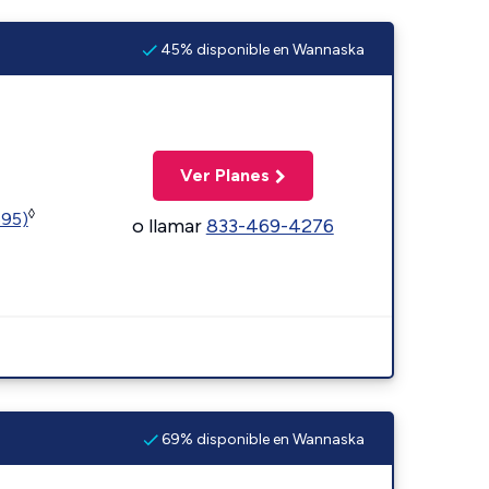
45% disponible en Wannaska
Ver Planes
◊
595)
o llamar
833-469-4276
69% disponible en Wannaska