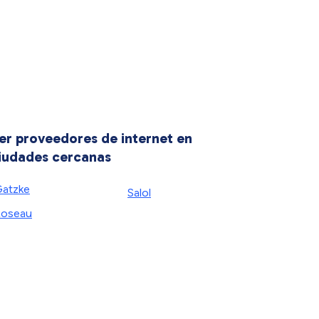
er proveedores de internet en
iudades cercanas
atzke
Salol
oseau