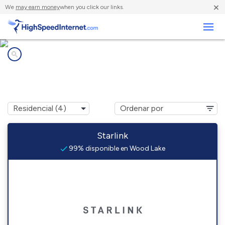
×
We
may earn money
when you click our links.
Negocios
Compañías de Internet en
Wood Lake, MN
Starlink
99% disponible en Wood Lake