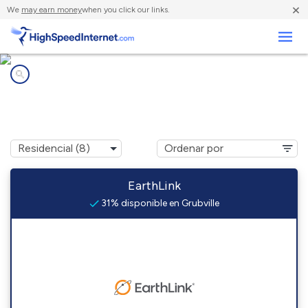
×
We
may earn money
when you click our links.
Negocios
Compañías de Internet en
Grubville, MO
EarthLink
31% disponible en Grubville