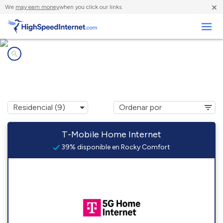
×
We
may earn money
when you click our links.
Negocios
Compañías de Internet en
Rocky Comfort, MO
T-Mobile Home Internet
39% disponible en Rocky Comfort