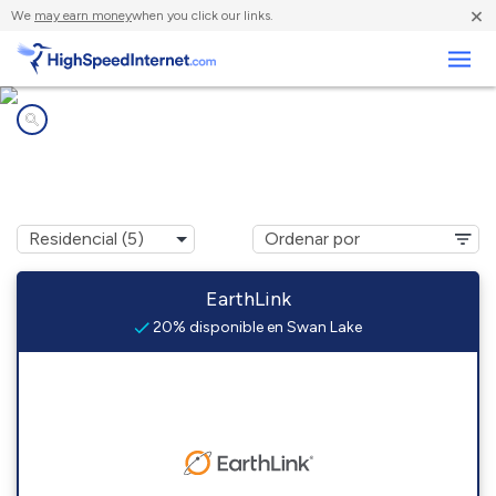
×
We
may earn money
when you click our links.
Negocios
Compañías de Internet en
Swan Lake, MS
EarthLink
20% disponible en Swan Lake