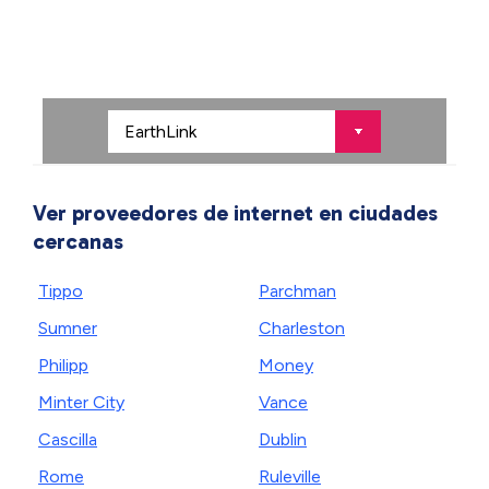
Ver proveedores de internet en ciudades
cercanas
Tippo
Parchman
Sumner
Charleston
Philipp
Money
Minter City
Vance
Cascilla
Dublin
Rome
Ruleville