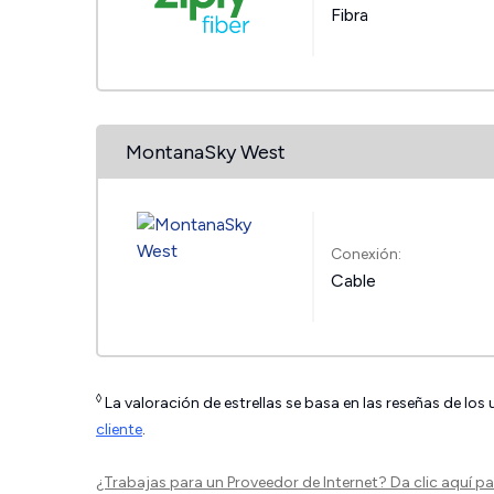
Fibra
MontanaSky West
Conexión:
Cable
◊
La valoración de estrellas se basa en las reseñas de los
cliente
.
¿Trabajas para un Proveedor de Internet?
Da clic aquí
par