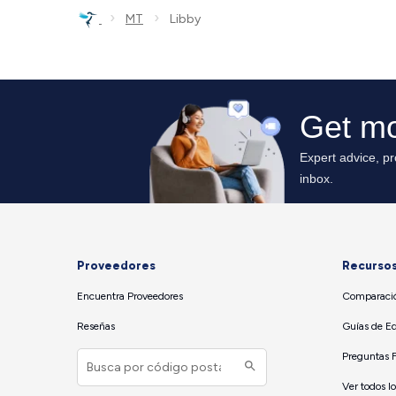
›
›
MT
Libby
Proveedores
Recurso
Encuentra Proveedores
Comparació
Reseñas
Guías de E
Preguntas 
Ver todos l