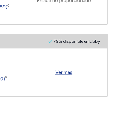
Enlace no proporcionado
◊
189)
79% disponible en Libby
Ver más
◊
(0)