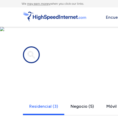
We
may earn money
when you click our links.
Encue
Compañías de Internet en
Libby, MT
Residencial (3)
Negocio (5)
Móvil 