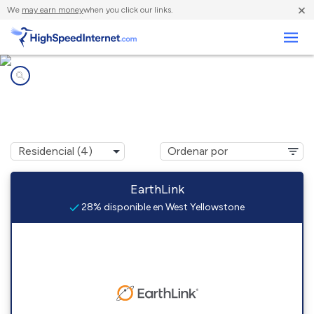
×
We
may earn money
when you click our links.
Negocios
Compañías de Internet en
West Yellowstone, MT
EarthLink
28% disponible en West Yellowstone