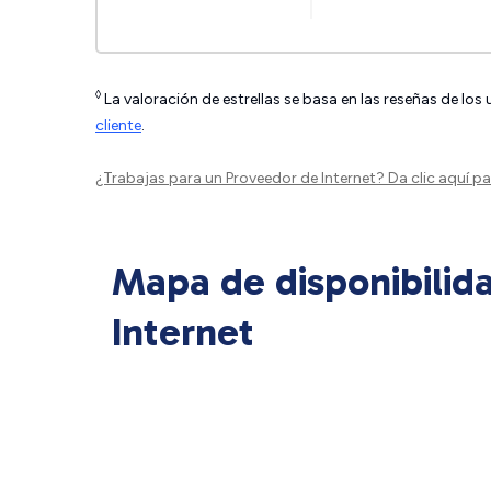
◊
La valoración de estrellas se basa en las reseñas de los
cliente
.
¿Trabajas para un Proveedor de Internet?
Da clic aquí
par
Mapa de disponibilid
Internet