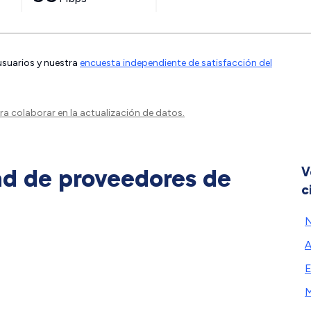
 usuarios y nuestra
encuesta independiente de satisfacción del
a colaborar en la actualización de datos.
ad de proveedores de
V
c
A
E
M