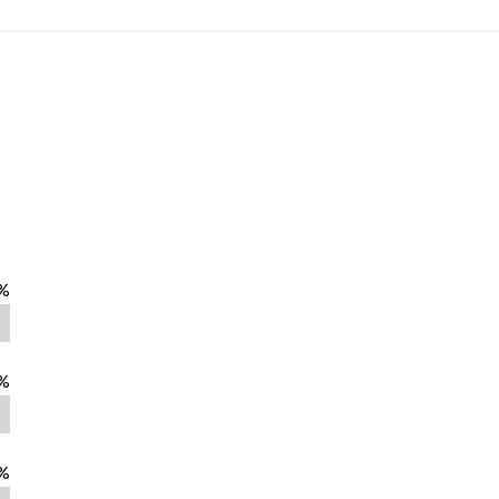
%
%
%