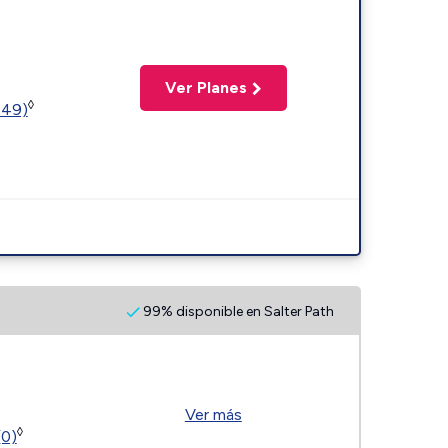
Ver Planes
◊
449)
99% disponible en Salter Path
Ver más
◊
(0)