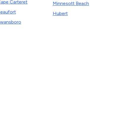
ape Carteret
Minnesott Beach
eaufort
Hubert
wansboro