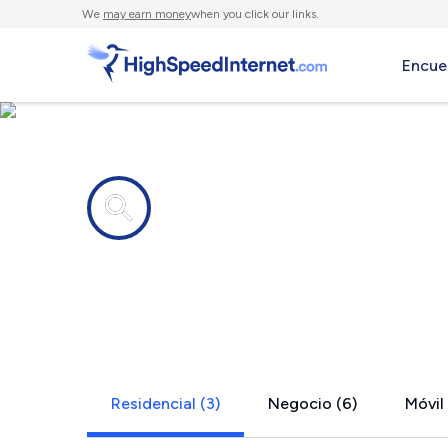
We
may earn money
when you click our links.
Encue
Compañías de Internet en
Salter Path
Residencial (3)
Negocio (6)
Móvil 