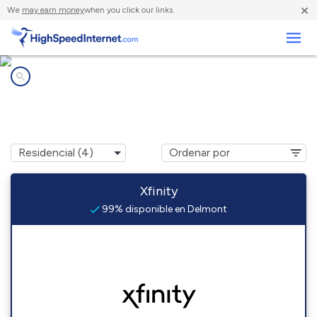
×
We
may earn money
when you click our links.
Negocios
Compañías de Internet en
Delmont, NJ
Xfinity
99% disponible en Delmont