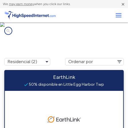
×
We
may earn money
when you click our links.
Negocios
Compañías de Internet en
Little Egg Harbor Twp, NJ
EarthLink
50% disponible en Little Egg Harbor Twp