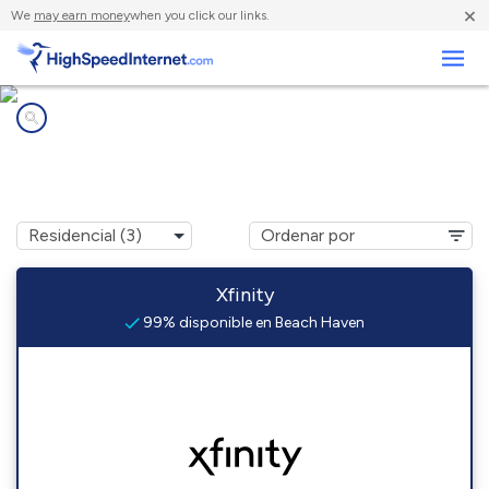
×
We
may earn money
when you click our links.
Negocios
Compañías de Internet en
Beach Haven, NJ
Xfinity
99% disponible en Beach Haven