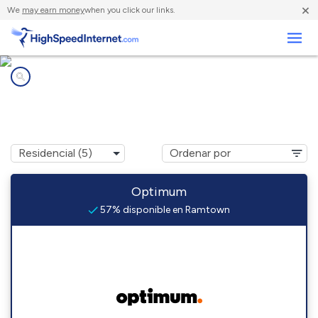
×
We
may earn money
when you click our links.
Negocios
Compañías de Internet en
Ramtown, NJ
Optimum
57% disponible en Ramtown