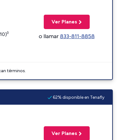
Ver Planes
◊
110)
o llamar
833-811-8858
can términos.
62% disponible en Tenafly
Ver Planes