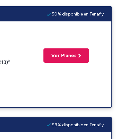
50% disponible en Tenafly
Ver Planes
◊
213)
99% disponible en Tenafly