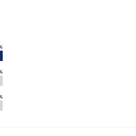
%
%
%