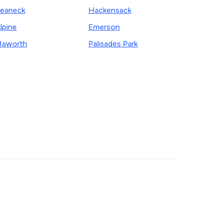
eaneck
Hackensack
lpine
Emerson
Haworth
Palisades Park