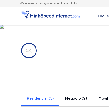
We
may earn money
when you click our links.
Encue
Compañías de Internet en
Tenafly, NJ
Residencial (5)
Negocio (9)
Móvil 