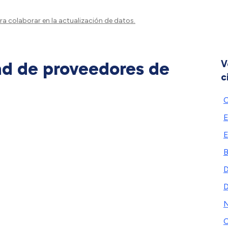
a colaborar en la actualización de datos.
ad de proveedores de
V
c
C
E
B
D
N
C