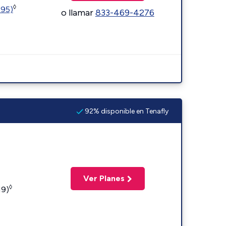
◊
595)
o llamar
833-469-4276
92% disponible en Tenafly
Ver Planes
◊
19)