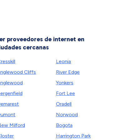
er proveedores de internet en
iudades cercanas
resskill
Leonia
nglewood Cliffs
River Edge
Englewood
Yonkers
ergenfield
Fort Lee
emarest
Oradell
Dumont
Norwood
ew Milford
Bogota
loster
Harrington Park