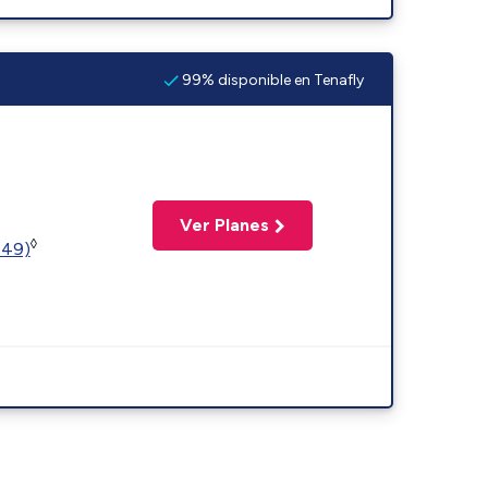
99% disponible en Tenafly
Ver Planes
◊
449)