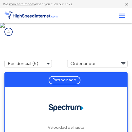
×
We
may earn money
when you click our links.
Negocios
Compañías de Internet en
Englewood, NJ
Patrocinado
Velocidad de hasta