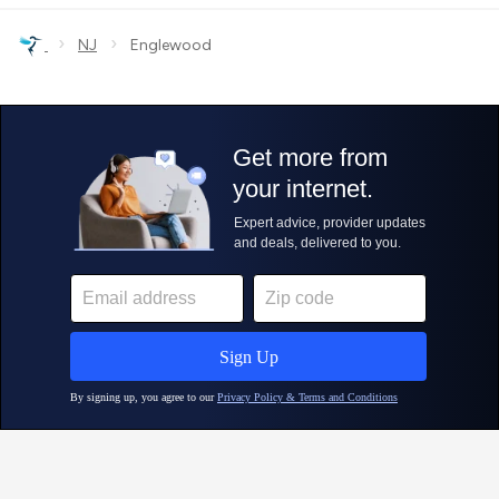
›
›
NJ
Englewood