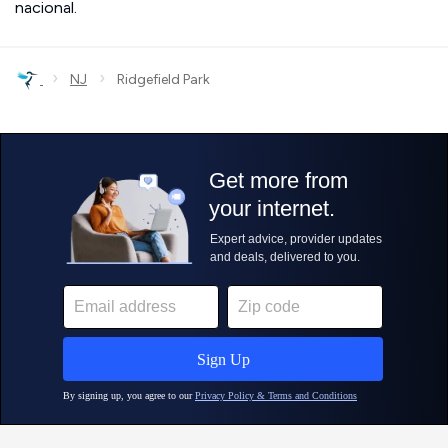
nacional.
›
›
NJ
Ridgefield Park