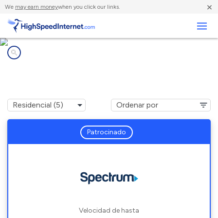
×
We
may earn money
when you click our links.
Negocios
Compañías de Internet en
Ridgefield Park, NJ
Patrocinado
Velocidad de hasta