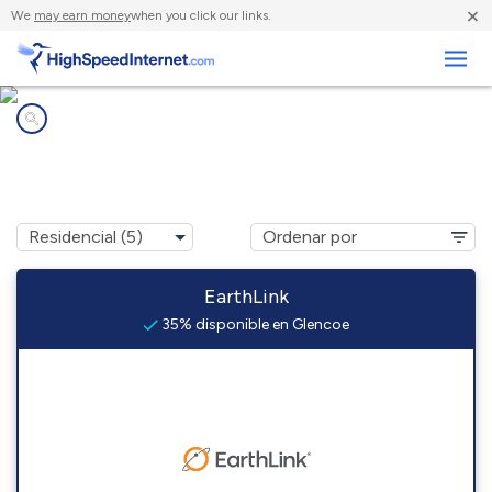
×
We
may earn money
when you click our links.
Negocios
Compañías de Internet en
Glencoe, NM
EarthLink
35% disponible en Glencoe