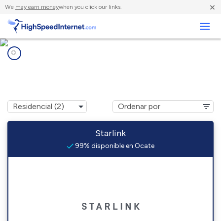
×
We
may earn money
when you click our links.
Negocios
Compañías de Internet en
Ocate, NM
Starlink
99% disponible en Ocate