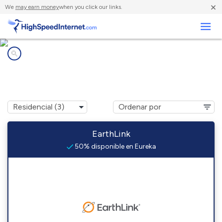
×
We
may earn money
when you click our links.
Negocios
Compañías de Internet en
Eureka, NV
EarthLink
50% disponible en Eureka