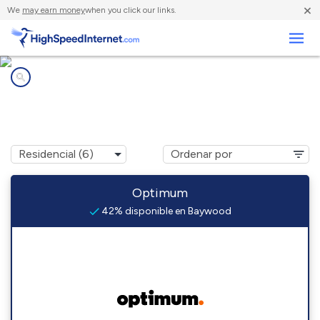
×
We
may earn money
when you click our links.
Negocios
Compañías de Internet en
Baywood, NY
Optimum
42% disponible en Baywood