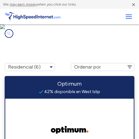
×
We
may earn money
when you click our links.
Negocios
Compañías de Internet en
West Islip, NY
Optimum
42% disponible en West Islip