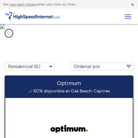
×
We
may earn money
when you click our links.
Negocios
Compañías de Internet en
Oak Beach-Captree, NY
Optimum
60% disponible en Oak Beach-Captree