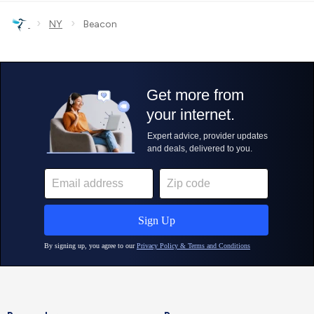
›
›
NY
Beacon