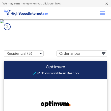
×
We
may earn money
when you click our links.
Negocios
Compañías de Internet en
Beacon, NY
Optimum
49% disponible en Beacon