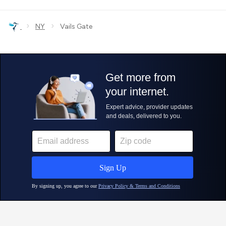
›
›
NY
Vails Gate