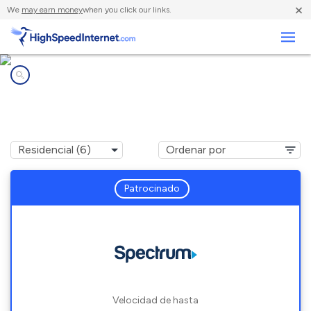
×
We
may earn money
when you click our links.
Negocios
Compañías de Internet en
Vails Gate, NY
Patrocinado
Velocidad de hasta