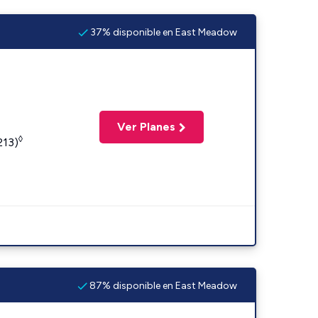
37% disponible en East Meadow
Ver Planes
◊
213)
87% disponible en East Meadow