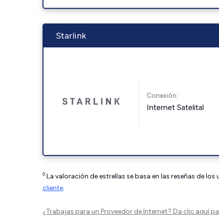
Starlink
Conexión:
Internet Satelital
◊
La valoración de estrellas se basa en las reseñas de los
cliente
.
¿Trabajas para un Proveedor de Internet?
Da clic aquí
par