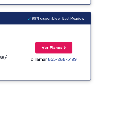
99% disponible en East Meadow
Ver Planes
◊
185)
o llamar
855-288-5199