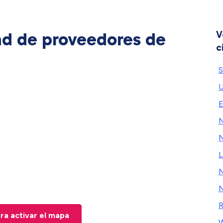
ad de proveedores de
V
c
S
U
E
N
N
L
N
N
R
ara activar el mapa
W