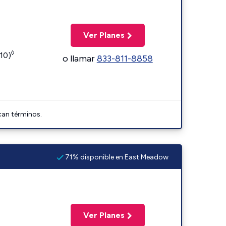
Ver Planes
◊
110)
o llamar
833-811-8858
can términos.
71% disponible en East Meadow
Ver Planes