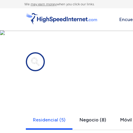
We
may earn money
when you click our links.
Encue
Compañías de Internet en
East Meado
Residencial (5)
Negocio (8)
Móvil 