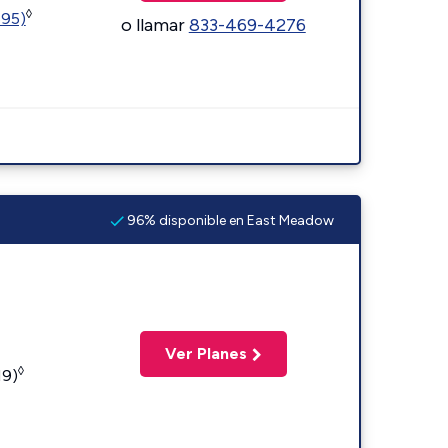
◊
595)
o llamar
833-469-4276
96% disponible en East Meadow
Ver Planes
◊
19)