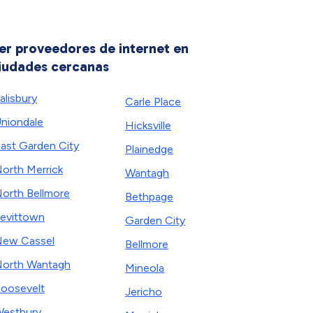
er proveedores de internet en
iudades cercanas
alisbury
Carle Place
niondale
Hicksville
ast Garden City
Plainedge
orth Merrick
Wantagh
orth Bellmore
Bethpage
evittown
Garden City
ew Cassel
Bellmore
orth Wantagh
Mineola
oosevelt
Jericho
estbury