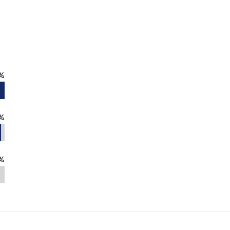
%
%
%