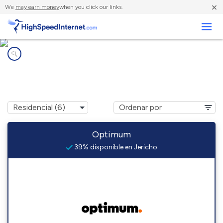
×
We
may earn money
when you click our links.
Negocios
Compañías de Internet en
Jericho, NY
Optimum
39% disponible en Jericho